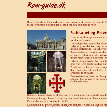
Rom-guide.dk er Danmarks store internetportal til Rom. Her kan du fi
mange praktiske oplysninger til brug for den kommende rejse.
Vatikanet og Peter
Hvad er en Rom-guide uden en omt
for den sags skyld!
I virkeligheden kunne der skri
valgt at gøre det kort, og så h
utrolig omfattende - og ikke væ
Peters-kirken er centrum for den
af mange pilgrimme, der ydmygt
under Michelangelo's enorme ku
I det 2. århundrede blev den fø
grav var. Den første basilika blev
Da denne basilika var ved at sty
den første sten til den kirke,
århundrede at bygge.
Peters-kirken er åben for besøg 
adgang. Fra kirken er der også
skal betale entre.
Bemærk, at man bliver venligt afvist, hvis man møder op i shorts og/ell
Udover et besøg i Peters-kirken kan man også komme til Pave-audiens
Peters-pladsen hver søndag kl. 12,00
I tilknytning til Peters-kirken ligger Det Sixtinske Kapel og Vatikan-m