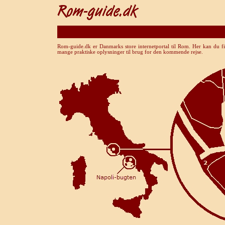
Rom-guide.dk er Danmarks store internetportal til Rom. Her kan du fi
mange praktiske oplysninger til brug for den kommende rejse.