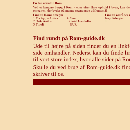
En tur udenfor Rom.
Ved et længere besøg i Rom - eller efter flere ophold i byen, kan de
omegnen, der byder på mange spændende udflugtsmål.
Link til Roms
omegn
:
Link til områder
1 Via Appia Antica
4 Nemi
Napoli-bugten
2 Ostia Antica
5 Castel Gandolfo
8
3 Tivoli
EUR
Find rundt på Rom-guide.dk
Ude til højre på siden finder du en lin
side omhandler. Nederst kan du finde lin
til vort store index, hvor alle sider på 
Skulle du ved brug af Rom-guide.dk find
skriver til os.