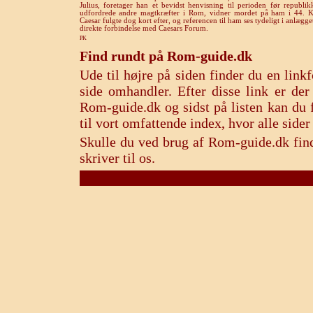
Julius, foretager han et bevidst henvisning til perioden før republ
udfordrede andre magtkræfter i Rom, vidner mordet på ham i 44. Ke
Caesar fulgte dog kort efter, og referencen til ham ses tydeligt i anlægg
direkte forbindelse med Caesars Forum.
PK
Find rundt på Rom-guide.dk
Ude til højre på siden finder du en lin
side omhandler. Efter disse link er de
Rom-guide.dk og sidst på listen kan du f
til vort omfattende index, hvor alle sid
Skulle du ved brug af Rom-guide.dk find
skriver til os.