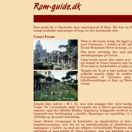
Rom-guide.dk er Danmarks store internetportal til Rom. Her kan du fi
mange praktiske oplysninger til brug for den kommende rejse.
Cæsars Forum
Dette er det eneste anlæg der ligger p
mod Colosseum. I midten af det sids
Forum Romanum blevet så trange, at 
Den første udvidelse sker med anl
senatsbygningen på Forum.
Cæsar havde svoret efter sejren over 
nyt tempel til Venus Genetrix som b
50 m med en dobbelrække af søjler på
Templet der lå på et højt podium ha
indholdt templet ifølge de antikk
bronzestatue af Cleopatra sam
billedfremstillinger af Ajax og Mede
Caesar.
Templet blev indviet i 46 f. Kr. men hele anlægget blev først færd
Trajan. De 3 korinthiske søjler fra templet der er blevet genrejst stam
stammer også den såkaldte Basilica Argentaria, beliggende nordvest fo
fungerede som børsbygning i området. Bygningen var oprindelig i 2 eta
offentlig og opvarmet toiletanlæg.
Cæsar tilhører overgangen til kejsertiden og signalværdien af han
magtdemonstration, som det var en imødekommelse af pladsbehovet i
kampagner i Gallien og mod sin tidligere forbundsfælle Pompeius ble
indvielsen af hans tempel til Venus Genetrix, som han hævdede var s