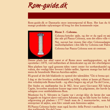
Rom-guide.dk er Danmarks store internetportal til Rom. Her kan du fi
mange praktiske oplysninger til brug for den kommende rejse.
Rione 3 - Colonna.
Colonna betyder søjle, og der er da også en søj
der står på Piazza Colonna, som det ellers ville 
Nej, navnet har rionen fået efter Colonnaslægte
markedspladsen i den lille by Colonna nær Pales
Colonna har Piazza Colonna som sit centrum.
Denne plads har altid været et af Roms store samlingspunkter, og d
oprettelse i 1870, ved indførelsen af demokratiet og når der efterfølge
Men pladsen har også gennem tiden været center for sortbørshandel og
valuta, der venligt blev leveret i falske sedler, ligesom mange har haf
mens de beundrede Marcus Aurelius-søjlen.
På grund af det lidt blakkede ry opstod der talemåden "Chi si ferma qui è
I dag er der hverken sortbørshandel og billig valuta at hente på Piaz
den veludstyrede Roma-butik - og ellers begive sig ud på Via del Corso,
Der findes en stadfæstelse fra år 962, hvor pave Giovanni XII bekræft
Capite, hvorefter munkene kunne tage entre fra pilgrimme, der havde lys
udsigten over middelalderens Rom.
Munkene fra S. Silvestro in Capite var i øvrigt ikke de første der næ
byggede en frigivet slave ved navn Adrastus sig en lille hytte for foden
udgravning på pladsen i 1777 fandt man de 2 marmortavler, som Ad
entrepriser til søjlen, som blev omtalt som Antonino-søjlen.
På Piazza Colonna finder man også Jacobo della Porta's vandkunst fra 15
den trafikerede Via del Corso.