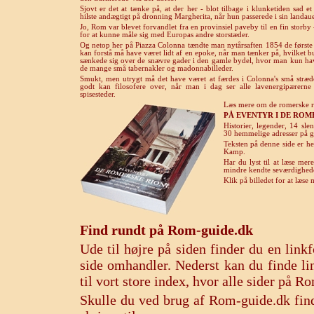
Sjovt er det at tænke på, at der her - blot tilbage i klunketiden sad
hilste andægtigt på dronning Margherita, når hun passerede i sin landaue
Jo, Rom var blevet forvandlet fra en provinsiel paveby til en fin storby
for at kunne måle sig med Europas andre storstæder.
Og netop her på Piazza Colonna tændte man nytårsaften 1854 de første
kan forstå må have været lidt af en epoke, når man tænker på, hvilket 
sænkede sig over de snævre gader i den gamle bydel, hvor man kun hav
de mange små tabernakler og madonnabilleder.
Smukt, men utrygt må det have været at færdes i Colonna's små stræd
godt kan filosofere over, når man i dag ser alle lavenergipærerne 
spisesteder.
Læs mere om de romerske ri
PÅ EVENTYR I DE ROM
Historier, legender, 14 sl
30 hemmelige adresser på go
Teksten på denne side er h
Kamp.
Har du lyst til at læse me
mindre kendte seværdighed
Klik på billedet for at læs
Find rundt på Rom-guide.dk
Ude til højre på siden finder du en lin
side omhandler. Nederst kan du finde lin
til vort store index, hvor alle sider på 
Skulle du ved brug af Rom-guide.dk find