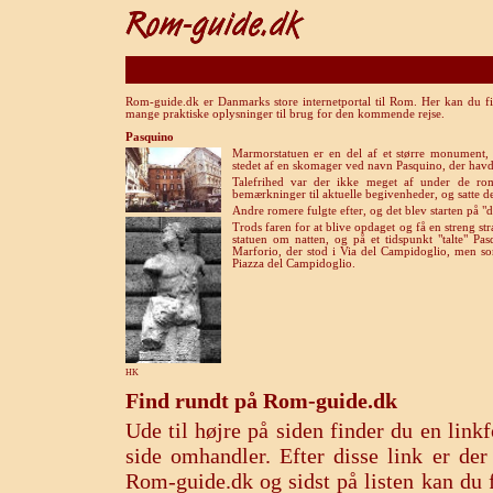
Rom-guide.dk er Danmarks store internetportal til Rom. Her kan du fi
mange praktiske oplysninger til brug for den kommende rejse.
Pasquino
Marmorstatuen er en del af et større monument,
stedet af en skomager ved navn Pasquino, der havd
Talefrihed var der ikke meget af under de rom
bemærkninger til aktuelle begivenheder, og satte d
Andre romere fulgte efter, og det blev starten på "d
Trods faren for at blive opdaget og få en streng 
statuen om natten, og på et tidspunkt "talte" P
Marforio, der stod i Via del Campidoglio, men so
Piazza del Campidoglio.
HK
Find rundt på Rom-guide.dk
Ude til højre på siden finder du en lin
side omhandler. Efter disse link er de
Rom-guide.dk og sidst på listen kan du f