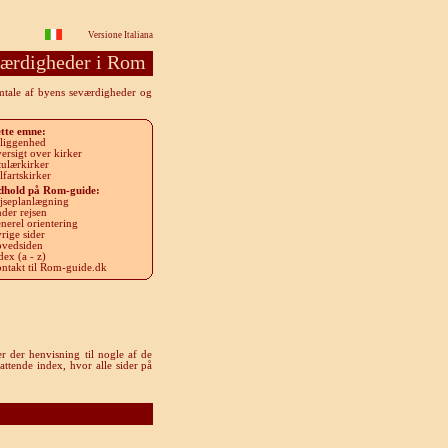
Versione Italiana
ærdigheder i Rom
omtale af byens seværdigheder og
tte emne
:
liggenhed
ersigt over kirker
tulærkirker
lfartskirker
dhold på Rom-guide
:
jseplanlægning
der rejsen
nerel orientering
rige sider
vedsiden
dex (a - z)
ntakt til Rom-guide.dk
r der henvisning til nogle af de
attende index, hvor alle sider på