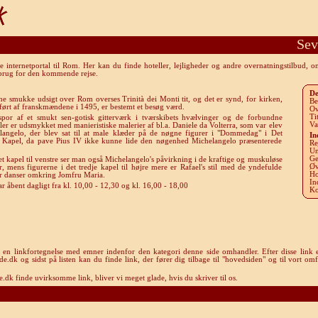
Sev
internetportal til Rom. Her kan du finde hoteller, lejligheder og andre overnatningstilbud, 
 brug for den kommende rejse.
De
e smukke udsigt over Rom overses Trinità dei Monti tit, og det er synd, for kirken,
Be
ført af franskmændene i 1495, er bestemt et besøg værd.
Ov
Ti
spor af et smukt sen-gotisk gitterværk i tværskibets hvælvinger og de forbundne
Va
ler er udsmykket med manieristiske malerier af bl.a. Daniele da Volterra, som var elev
langelo, der blev sat til at male klæder på de nøgne figurer i "Dommedag" i Det
In
e Kapel, da pave Pius IV ikke kunne lide den nøgenhed Michelangelo præsenterede
Re
Un
Ge
et kapel til venstre ser man også Michelangelo's påvirkning i de kraftige og muskuløse
Øv
r, mens figurerne i det tredje kapel til højre mere er Rafael's stil med de yndefulde
Ho
er danser omkring Jomfru Maria.
In
r åbent dagligt fra kl. 10,00 - 12,30 og kl. 16,00 - 18,00
Ko
u en linkfortegnelse med emner indenfor den kategori denne side omhandler. Efter disse link e
k og sidst på listen kan du finde link, der fører dig tilbage til "hovedsiden" og til vort omf
dk finde uvirksomme link, bliver vi meget glade, hvis du skriver til os.
Rom-guide.dk