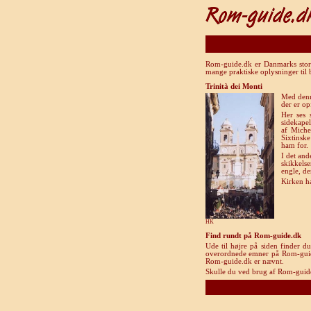
Rom-guide.dk er Danmarks store 
mange praktiske oplysninger til
Trinità dei Monti
Med denn
der er op
Her ses 
sidekapel
af Miche
Sixtinsk
ham for.
I det and
skikkelse
engle, d
Kirken ha
HK
Find rundt på Rom-guide.dk
Ude til højre på siden finder d
overordnede emner på Rom-guide.d
Rom-guide.dk er nævnt.
Skulle du ved brug af Rom-guide.