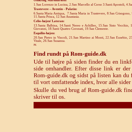
Omkring Marsmarken:
1.San Lorenzo in Lucina, 2.San Marcello al Corso 3.Santi Apostoli, 4.
Trastevere – Aventin - Palatin:
6.Santa Maria Antiqua,
7.Santa Maria in Trastevere, 8.San Crisogono, 9
11.Santa Prisca, 12.San Anastasia.
Celio-højen/ Lateran:
13.Santa Balbina,
14.Santi Nereo e Achilleo, 15.San Sisto Vecchio, 
Giovanni, 18.Santi Quattro Coronati, 19.San Clemente.
Esquilin-højen:
20.San Pietro in Vincoli, 21.San Martino ai Monti, 22.San Eusebio, 2
Vitale, 26.San Susanna.
PK
Find rundt på Rom-guide.dk
Ude til højre på siden finder du en lin
side omhandler. Efter disse link er de
Rom-guide.dk og sidst på listen kan du f
til vort omfattende index, hvor alle sid
Skulle du ved brug af Rom-guide.dk find
skriver til os.