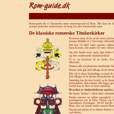
Rom-guide.dk er Danmarks store internetportal til Rom. Her kan du fi
mange praktiske oplysninger til brug for den kommende rejse.
De klassiske romerske Titulærkirker
Kommer man til én af de mere interes
mange tilfælde se 2 farverige våbensk
Det ene vil altid være pavens velke
tiara-kronen, det andet vil være våben
,
Og ofte finder man også
lige inden f
og den residerende titulærkardinal.
Vi er nu kommet til en kirke, hvo
tilknyttet.
Næsten alle nyudnævnte kardinaler får 
Denne skik går helt tilbage til de først
Hér vil vi alene beskæftige os med de æ
helt tilbage til de første århundreder a
Samtidig har de den fordel, at de fles
interessante, dels næsten alle ligger 
fordel kan se flere af dem samtidig.
Hvordan er titulærkirkerne opstået.
De første “kirker” i Rom blev indrette
Paulus nævner en sådan menighed
i
modtageren om at hilse ”Prisca og 
Apostlenes Gerninger, 28,30 havde 
Rom, der var kendt under navnet Domu
Navnet på ejeren af et sådant domus va
ved døren.