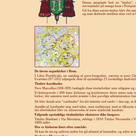
Denne stenplade hed en ”titulus”
navneplader på mange huse i Pompeji
Ud fra disse navne-titulus blev det sæd
og man skelnede imellem dem ved at b
De første sognekirker i Rom.
I Liber Pontificalis, en samling af pave-biografier, nævnes at pave C
Evaristus (97-105) udpegede dem til oprindeligt 25 forskellige tituli-ki
Titulær-kardinaler.
Pave Marcellus (308-309) fastlagde disse titulærkirker som religiøse og a
Et kirkesynode i 499 lister kirkerne og konfirmerer deres status som re
kirker, der sammen med andre præster i den pavelige administration fu
De blev kendt som “cardinales” fra det latinske ord cardo
= den tap, et 
Antallet af kardinaler steg med tiden, men traditionen med at tilknytte 
det efterhånden blev en udnævnelse af mere symbolsk karakter.
Følgende oprindelige tituluskirker eksisterer ikke længere:
Titulus Matthaei i Via Merulana, ødelagt i 1810 Titulus Nicomedis i 
1800-tallet.
Her er kirkerne listet efter område:
Så kan de ses og opleves inden for gå-afstand af hinanden, og uden at m