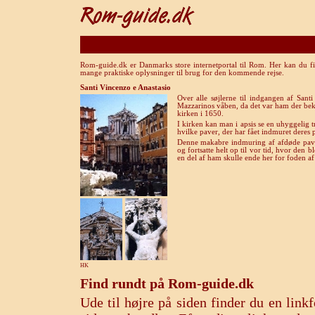
Rom-guide.dk er Danmarks store internetportal til Rom. Her kan du fi
mange praktiske oplysninger til brug for den kommende rejse.
Santi Vincenzo e Anastasio
Over alle søjlerne til indgangen af Sant
Mazzarinos våben, da det var ham der bek
kirken i 1650.
I kirken kan man i apsis se en uhyggelig t
hvilke paver, der har fået indmuret deres p
Denne makabre indmuring af afdøde pavers 
og fortsatte helt op til vor tid, hvor den 
en del af ham skulle ende her for foden a
HK
Find rundt på Rom-guide.dk
Ude til højre på siden finder du en lin