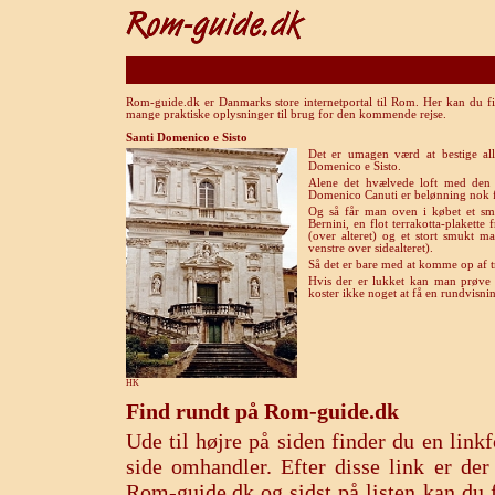
Rom-guide.dk er Danmarks store internetportal til Rom. Her kan du fi
mange praktiske oplysninger til brug for den kommende rejse.
Santi Domenico e Sisto
Det er umagen værd at bestige all
Domenico e Sisto.
Alene det hvælvede loft med den s
Domenico Canuti er belønning nok f
Og så får man oven i købet et smu
Bernini, en flot terrakotta-plakett
(over alteret) og et stort smukt 
venstre over sidealteret).
Så det er bare med at komme op af t
Hvis der er lukket kan man prøve 
koster ikke noget at få en rundvisni
HK
Find rundt på Rom-guide.dk
Ude til højre på siden finder du en lin
side omhandler. Efter disse link er de
Rom-guide.dk og sidst på listen kan du f