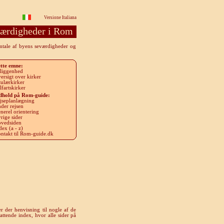
Versione Italiana
ærdigheder i Rom
omtale af byens seværdigheder og
tte emne
:
liggenhed
ersigt over kirker
tulærkirker
lfartskirker
dhold på Rom-guide
:
jseplanlægning
der rejsen
nerel orientering
rige sider
vedsiden
dex (a - z)
ntakt til Rom-guide.dk
r der henvisning til nogle af de
attende index, hvor alle sider på