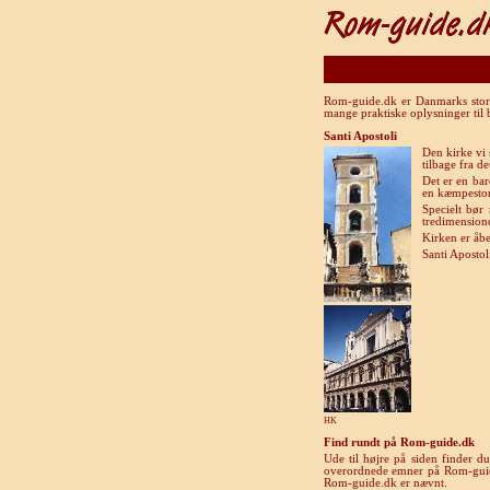
Rom-guide.dk er Danmarks store 
mange praktiske oplysninger til
Santi Apostoli
Den kirke vi 
tilbage fra de
Det er en bar
en kæmpestor 
Specielt bør
tredimensione
Kirken er åbe
Santi Apostol
HK
Find rundt på Rom-guide.dk
Ude til højre på siden finder d
overordnede emner på Rom-guide.d
Rom-guide.dk er nævnt.