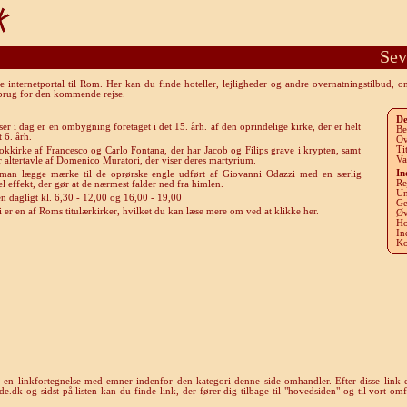
Sev
internetportal til Rom. Her kan du finde hoteller, lejligheder og andre overnatningstilbud, 
 brug for den kommende rejse.
De
ser i dag er en ombygning foretaget i det 15. årh. af den oprindelige kirke, der er helt
Be
t 6. årh.
Ov
Ti
okkirke af Francesco og Carlo Fontana, der har Jacob og Filips grave i krypten, samt
Va
altertavle af Domenico Muratori, der viser deres martyrium.
In
 man lægge mærke til de oprørske engle udført af Giovanni Odazzi med en særlig
Re
l effekt, der gør at de nærmest falder ned fra himlen.
Un
n dagligt kl. 6,30 - 12,00 og 16,00 - 19,00
Ge
i er en af Roms titulærkirker, hvilket du kan læse mere om ved at klikke her.
Øv
Ho
In
Ko
u en linkfortegnelse med emner indenfor den kategori denne side omhandler. Efter disse link e
k og sidst på listen kan du finde link, der fører dig tilbage til "hovedsiden" og til vort omf