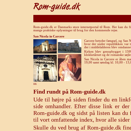
Rom-guide.dk er Danmarks store internetportal til Rom. Her kan du fi
mange praktiske oplysninger til brug for den kommende rejse.
San Nicola in Carcere
Carcere betyder fængsel, og San Ni
hvor der under republikken var t
der i middelalderen blev omdannet 
Kirken blev genopbygget i 1599
klokketårnet og de romanske søjler
San Nicola in Carcere er åben ma
19,00 samt søndag kl. 10,00 - 13,
HK
Find rundt på Rom-guide.dk
Ude til højre på siden finder du en lin
side omhandler. Efter disse link er de
Rom-guide.dk og sidst på listen kan du f
til vort omfattende index, hvor alle sid
Skulle du ved brug af Rom-guide.dk find