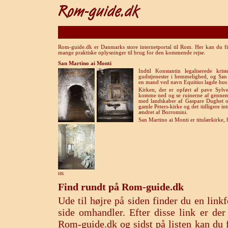
Rom-guide.dk er Danmarks store internetportal til Rom. Her kan du fi
mange praktiske oplysninger til brug for den kommende rejse.
San Martino ai Monti
Indtil Konstantin legaliserede kr
gudstjenester i hemmelighed, og San 
en mand ved navn Equitius lagde hus t
Kirken, der er opført af pave Syl
komme ned og se ruinerne af gennem e
med landskaber af Gaspare Dughet og
gamle Peters-kirke og det tidligere in
ændret af Borromini.
San Martino ai Monti er titulærkirke, 
HK
Find rundt på Rom-guide.dk
Ude til højre på siden finder du en lin
side omhandler. Efter disse link er de
Rom-guide.dk og sidst på listen kan du f