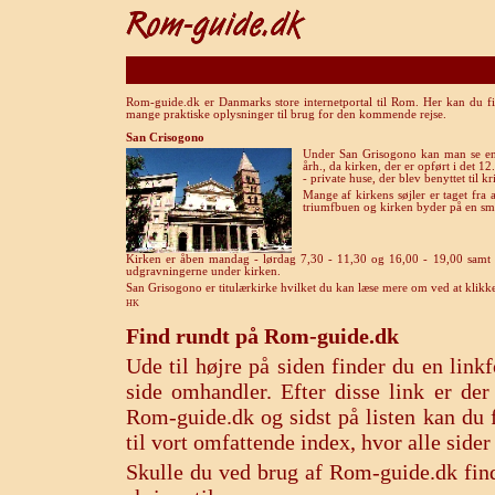
Rom-guide.dk er Danmarks store internetportal til Rom. Her kan du fi
mange praktiske oplysninger til brug for den kommende rejse.
San Crisogono
Under San Grisogono kan man se en k
årh., da kirken, der er opført i det 12
- private huse, der blev benyttet til kr
Mange af kirkens søjler er taget fra a
triumfbuen og kirken byder på en smu
Kirken er åben mandag - lørdag 7,30 - 11,30 og 16,00 - 19,00 samt sø
udgravningerne under kirken.
San Grisogono er titulærkirke hvilket du kan læse mere om ved at klikke
HK
Find rundt på Rom-guide.dk
Ude til højre på siden finder du en lin
side omhandler. Efter disse link er de
Rom-guide.dk og sidst på listen kan du f
til vort omfattende index, hvor alle sid
Skulle du ved brug af Rom-guide.dk find