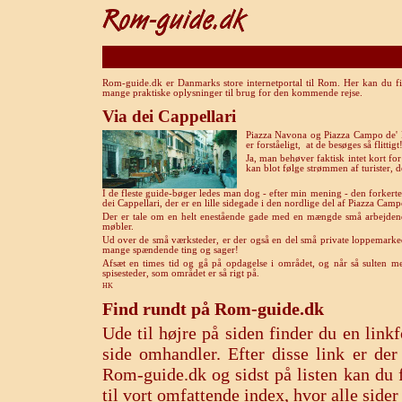
Rom-guide.dk er Danmarks store internetportal til Rom. Her kan du fi
mange praktiske oplysninger til brug for den kommende rejse.
Via dei Cappellari
Piazza Navona og Piazza Campo de' F
er forståeligt, at de besøges så flittigt
Ja, man behøver faktisk intet kort for
kan blot følge strømmen af turister, 
I de fleste guide-bøger ledes man dog - efter min mening - den forkerte 
dei Cappellari, der er en lille sidegade i den nordlige del af Piazza Campo
Der er tale om en helt enestående gade med en mængde små arbejdend
møbler.
Ud over de små værksteder, er der også en del små private loppemarke
mange spændende ting og sager!
Afsæt en times tid og gå på opdagelse i området, og når så sulten mel
spisesteder, som området er så rigt på.
HK
Find rundt på Rom-guide.dk
Ude til højre på siden finder du en lin
side omhandler. Efter disse link er de
Rom-guide.dk og sidst på listen kan du f
til vort omfattende index, hvor alle sid