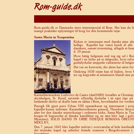
Rom-guide.dk er Danmarks store internetportal til Rom. Her kan du fi
mange praktiske oplysninger til brug for den kommende rejse.
Santa Maria in Traspontina
Kirken er interessant med danske øjne idet
hellige.
Kapellet har været kendt af alle 
danskere, uanset trosretning, aflagde et be
d. 19 januar.
Hvor fattig helgenen end tog sig ud i Ro
kapel i en kirke på et tidspunkt, hvor re
gudsdyrkelse stoppede valfarterne til helge
Det var en konvertit, der alene har æren fo
Omkring 1630 rejste han til Italien, hvor 
tro og begyndte at missionere blandt sine 
Karmelitermunken Ludovico de Castro (død1689) fortæller at Christi
skytshelgen, St. Knud, savnede offentlig dyrkelse i sit eget rige p
besluttede derfor af skaffe ham en sådan i Rom, hovedstaden for verdens
Payngk fik gjort pave Urban VIII opmærksom og interesseret i proje
kapellet kunne indrettes. Karmeliterordenens general, Theodoro Straccio
alter for den danske martyrkonge i ordenens kirke, Santa Maria in Tra
bruges til begravelse af danske katolikker og en sten blev lagt i gu
M(aximo). SOLIS DANIS IN URBE FIDEQUE ROMANA OBEU
MDCLXV,
Den 7. januar 1641 blev kapellet indviet i overværelse af hele kardina
det sixtinske kapel og udenfor festede romerne i Borgokvarteret i
fyrværkeri.