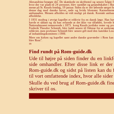
Alexandrine besøgte det. De skænkede en skriftestol og senere fulgt
hvor der var plads til 24 personer, blev opstillet og gesandtskabet i Rom
messe på St. Knuds festdag, 19 januar. Siden da er der løbende sørget fo
denne dag med danske farver, røde og hvide blomster. Karmeliterm
ambassaden. Messen afholdes så vidt muligt på dansk. Kontakt ambas
afholdelse.
I 1931 modtog i øvrigt kapellet et relikvie fra en dansk læge. Han ha
havde et sådant og da han erfarede at det ikke var tilfældet, lovede
Nationalmuseet restaurerede i 1875
kong Knuds jordiske rester og pr
Frederik Theodor Schmidt, blev kaldt senere til Odense for at undersø
relikviet, men professor Schmidt blev senere gift med den katolske Lo
af indsamlingskomiteen i 1906.
Mere om kirken og kapellet samt andre danske gravsteder i Rom kan 
blev Rom
".
SN
Find rundt på Rom-guide.dk
Ude til højre på siden finder du en lin
side omhandler. Efter disse link er de
Rom-guide.dk og sidst på listen kan du f
til vort omfattende index, hvor alle sid
Skulle du ved brug af Rom-guide.dk find
skriver til os.