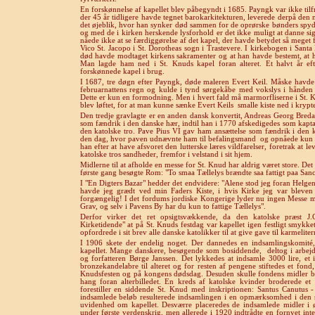
En forskønnelse af kapellet blev påbegyndt i 1685. Payngk var ikke tilf
der 45 år tidligere havde tegnet barokarkitekturen, leverede derpå den n
det øjeblik, hvor han synker død sammen for de oprørske bønders spyd og
og med de i kirken herskende lysforhold er det ikke muligt at danne si
nåede ikke at se færdiggørelse af det kapel, der havde betydet så meget 
Vico St. Jacopo i St. Dorotheas sogn i Trastevere. I kirkebogen i Santa
død havde modtaget kirkens sakramenter og at han havde bestemt, at ha
Man lagde ham ned i St. Knuds kapel foran alteret. Et halvt år ef
forskønnede kapel i brug.
I 1687, tre døgn efter Payngk, døde maleren Evert Keil. Måske havd
februarnattens regn og kulde i tynd sørgekåbe med vokslys i hånden 
Dette er kun en formodning. Men i hvert fald må marmorfliserne i St. K
blev løftet, for at man kunne sænke Evert Keils
smalle kiste ned i kryp
Den tredje gravlagte er en anden dansk konvertit, Andreas Georg Bredal 
som fændrik i den danske hær, indtil han i 1770 afskedigedes som kaptajn
den katolske tro. Pave Pius VI gav ham ansættelse som fændrik i den 
den dag, hvor paven udnævnte ham til befalingsmand
og opnåede kun e
han efter at have afsvoret den lutterske læres vildfarelser, foretrak at l
katolske tros sandheder, fremfor i velstand i sit hjem.
Midlerne til at afholde en messe for St. Knud har aldrig været store. De
første gang besøgte Rom: "To smaa Tællelys brændte saa fattigt paa Sanc
I "En Digters Bazar" hedder det endvidere: "Alene stod jeg foran Helg
havde jeg grædt ved min Faders Kiste, i hvis Kirke jeg var bleven
forgængelig! I det fordums jordiske Kongerige lyder nu ingen Messe me
Grav, og selv i Pavens By har du kun to fattige Tællelys".
Derfor virker det ret opsigtsvækkende, da den katolske præst J
Kirketidende" at på St. Knuds festdag var kapellet igen festligt smykke
opfordrede i sit brev alle danske katolikker til at give gave til karmelit
I 1906 skete der endelig noget. Der dannedes en indsamlingskomité, d
kapellet. Mange danskere, besøgende som bosiddende,
deltog i arbej
og forfatteren Børge Janssen. Det lykkedes at indsamle 3000 lire, e
bronzekandelabre til alteret og for resten af pengene stiftedes et fond,
Knudsfesten og på kongens dødsdag. Desuden skulle fondens midler bet
hang foran alterbilledet. En kreds af katolske kvinder broderede et 
forestiller en siddende St. Knud med inskriptionen: Santus Canutus
indsamlede beløb resulterede indsamlingen i en opmærksomhed i den st
uvidenhed om kapellet. Desværre placeredes de indsamlede midler i øs
under første verdenskrig, men allerede i 1920 indtrådte en fornyet inte