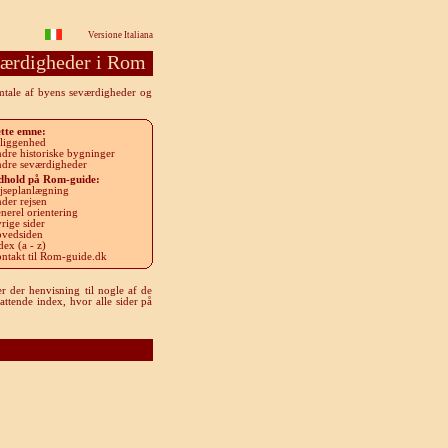
Versione Italiana
ærdigheder i Rom
omtale af byens seværdigheder og
tte emne
:
liggenhed
dre historiske bygninger
dre seværdigheder
dhold på Rom-guide
:
jseplanlægning
der rejsen
nerel orientering
rige sider
vedsiden
dex (a - z)
ntakt til Rom-guide.dk
r der henvisning til nogle af de
attende index, hvor alle sider på