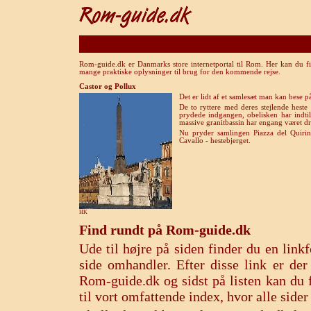
Rom-guide.dk er Danmarks store internetportal til Rom. Her kan du fi
mange praktiske oplysninger til brug for den kommende rejse.
Castor og Pollux
Det er lidt af et samlesæt man kan bese på
De to ryttere med deres stejlende heste
prydede indgangen, obelisken har indti
massive granitbassin har engang været 
Nu pryder samlingen Piazza del Quirin
Cavallo - hestebjerget.
HK
Find rundt på Rom-guide.dk
Ude til højre på siden finder du en lin
side omhandler. Efter disse link er de
Rom-guide.dk og sidst på listen kan du f
til vort omfattende index, hvor alle sid