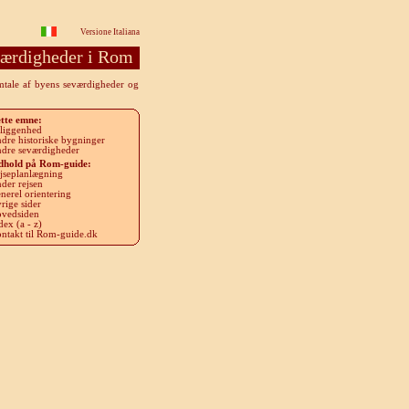
Versione Italiana
ærdigheder i Rom
omtale af byens seværdigheder og
tte emne
:
liggenhed
dre historiske bygninger
dre seværdigheder
dhold på Rom-guide
:
jseplanlægning
der rejsen
nerel orientering
rige sider
vedsiden
dex (a - z)
ntakt til Rom-guide.dk