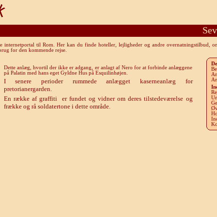
Sev
internetportal til Rom. Her kan du finde hoteller, lejligheder og andre overnatningstilbud, 
 brug for den kommende rejse.
De
Dette anlæg, hvortil der ikke er adgang, er anlagt af Nero for at forbinde anlæggene
Be
på Palatin med hans eget Gyldne Hus på Esquilinhøjen.
An
An
I senere perioder rummede anlægget kaserneanlæg for
In
pretorianergarden.
Re
En række af graffiti
er fundet og vidner om deres tilstedeværelse og
Un
Ge
frække og rå soldatertone i dette område.
Øv
Ho
In
Ko