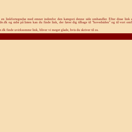
u en linkfortegnelse med emner indenfor den kategori denne side omhandler. Efter disse link e
k og sidst på listen kan du finde link, der fører dig tilbage til "hovedsiden" og til vort omf
dk finde uvirksomme link, bliver vi meget glade, hvis du skriver til os.
Rom-guide.dk