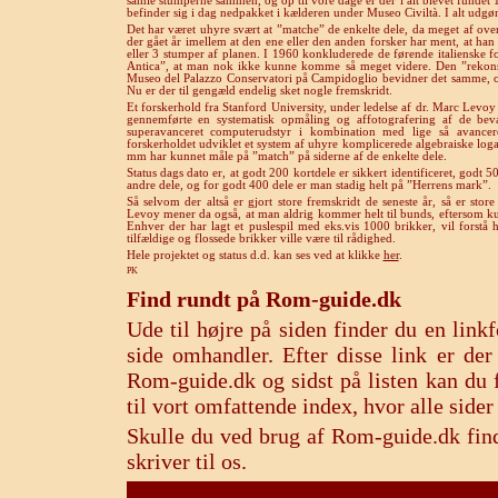
samle stumperne sammen, og op til vore dage er der i alt blevet fundet 
befinder sig i dag nedpakket i kælderen under Museo Civiltà. I alt udg
Det har været uhyre svært at ”matche” de enkelte dele, da meget af overfla
der gået år imellem at den ene eller den anden forsker har ment, at han 
eller 3 stumper af planen. I 1960 konkluderede de førende italienske
Antica”, at man nok ikke kunne komme så meget videre. Den ”rekons
Museo del Palazzo Conservatori på Campidoglio bevidner det samme, og 
Nu er der til gengæld endelig sket nogle fremskridt.
Et forskerhold fra Stanford University, under ledelse af dr. Marc Levoy o
gennemførte en systematisk opmåling og affotografering af de beva
superavanceret computerudstyr i kombination med lige så avancer
forskerholdet udviklet et system af uhyre komplicerede algebraiske loga
mm har kunnet måle på ”match” på siderne af de enkelte dele.
Status dags dato er, at godt 200 kortdele er sikkert identificeret, godt
andre dele, og for godt 400 dele er man stadig helt på ”Herrens mark”.
Så selvom der altså er gjort store fremskridt de seneste år, så er store
Levoy mener da også, at man aldrig kommer helt til bunds, eftersom kun
Enhver der har lagt et puslespil med eks.vis 1000 brikker, vil forstå 
tilfældige og flossede brikker ville være til rådighed.
Hele projektet og status d.d. kan ses ved at klikke
her
.
PK
Find rundt på Rom-guide.dk
Ude til højre på siden finder du en lin
side omhandler. Efter disse link er de
Rom-guide.dk og sidst på listen kan du f
til vort omfattende index, hvor alle sid
Skulle du ved brug af Rom-guide.dk find
skriver til os.