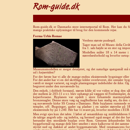
Rom-guide.dk er Danmarks store internetportal til Rom. Her kan du fi
mange praktiske oplysninger til brug for den kommende rejse.
Forma Urbis Romae
Verdens største puslespil.
Tager man ud til Museo della Civ
fra 1. sals højde se en stor og imp
Modellen måler 18 x 14 meter i s
størrelsesforhold og hvorfor netop 
Museumsmodellen er meget detaljeret, og det naturlige spørgsmål må
ud i kejsertiden?
For det første har vi alle de mange endnu eksisterende bygninger eller
For det andet har vi en del skriftlige kilder overleveret, der omtaler b
værdi er meget varieret, og nogle plantegninger indeholder de ikke. Og 
begravet under den nuværende by.
Den enkelt, i dobbelt forstand, største kilde til vor viden er dog de
der mellem år 203-11 e.v.t. blev ophængt på væggen til Fredstemplet
kejserforaene. Byplanen var opdelt i store firkantede marmorplad
bronzenagler. Denne store væg og naglhullerne kan stadig ses, da den 
og nuværende kirke SS Cosma e Damiano. Hele byplanen rummede en k
templer, off. Bygninger, gader og pladser i en samlet størrelse på 18
eksisterende by på 1:240. Hér har vi svaret på, hvorfor modellen i EUR 
Men evigt ejes kun det tabte. I løbet af senantikken og middelalderen
de talrige angreb ude- og indefra, og hermed også meget af det der hav
herunder den storslåede byplan over Rom. Gennem århundreder ble
byggeformål og mange dele blev smeltet i store kalkovne til det samme f
styrtet ned og dækket af andet byggemateriale. Med renæssancens for