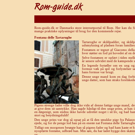
Rom-guide.dk er Danmarks store internetportal til Rom. Her kan du fi
mange praktiske oplysninger til brug for den kommende rejse.
Fontana delle Tartarughe
Tartarughe er skildpadder, og skildp
udsmykning af pladsen foran families 
Fontænen er tegnet af Giacomo della 
hver støtter en fod på hovedet af en d
Selve fontænen er opført i tiden me
år senere udvidet med de kæmpende s
En legende fortæller om en ung og
formue væk på spil og forlystelser
hans formue var brugt.
Denne unge mand kom en dag forbi 
unge datter, som han straks forelskede s
Pigens strenge fader ville dog ikke vide af denne fattige unge mand, 
at give dem sit samtykke. Han sagde hånligt til den unge prins, at han 
en døgenigt, som endnu ikke havde udrettet noget i sit liv, og bad h
stort og betydningsfuldt!
Den unge prins var dog så opsat på at få den smukke pige fra Palazzo M
ejede, og for de penge lod han på en eneste nat Fontana delle Tartarugh
Tidligt om morgenen besøgte han så pigens fader og bad ham kaste et b
nyopførte fontæne, udbrød han. Min søn, du har ladet bygge den skønne