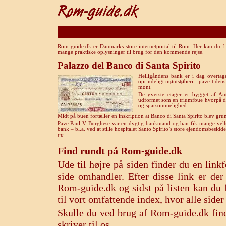
Rom-guide.dk er Danmarks store internetportal til Rom. Her kan du fi
mange praktiske oplysninger til brug for den kommende rejse.
Palazzo del Banco di Santa Spirito
Helligåndens bank er i dag overtag
oprindeligt møntstøberi i pave-tide
mønt.
De øverste etager er bygget af A
udformet som en triumfbue hvorpå de
og sparsommelighed.
Midt på buen fortæller en inskription at Banco di Santa Spirito blev gr
Pave Paul V Borghese var en dygtig bankmand og han fik mange velhav
bank – bl.a. ved at stille hospitalet Santo Spirito’s store ejendomsbesid
HK
Find rundt på Rom-guide.dk
Ude til højre på siden finder du en lin
side omhandler. Efter disse link er de
Rom-guide.dk og sidst på listen kan du f
til vort omfattende index, hvor alle sid
Skulle du ved brug af Rom-guide.dk find
skriver til os.