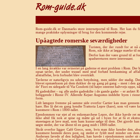
Rom-guide.dk er Danmarks store internetportal til Rom. Her kan du fi
mange praktiske oplysninger til brug for den kommende rejse.
Upåagtede romerske seværdigheder
Turisten, der iler rundt for at nå
Rom, når ikke at lægge mærke til m
Derfor kan der være grund til at fo
spadsereturen mere interessant.
I en lang årrække var svineriet på gaderne et stort problem i Rom. Der bl
opsat tavler, der under trussel med straf forbød henkastning af affa
afstraffelse, hvis forbudet blev overtrådt.
Tavlerne er naturligvis nu uden betydning, men sidder der stadig. De
blevet opmærksom på dem dukker de op gang på gang – mest i den gam
de’ Fiori en sidegade til Via Condotti (til højre omtrent halvvejs oppe,
På gadeskiltet – og alle andre gadeskilte i de gamle gader – er anført R 
beliggende i Rione IV. Allerede Kejser Augustus inddelte byen i rione
form.
Lidt længere fremme på samme side overfor Cartier kan man gennem 
hare. Her lå det en gang kendte Trattoria Lepre (hare), som vil være ke
kunstnere i Rom i 1800-tallet.
Ejendommen var ejet af en enkemarchese Lepre, der ikke havde ret ma
ikke altid fik nok at spise og måtte gå ud i byen for at få et ekstr
stueetagen at lave mad, som ham kunne sælge til dem. Det gjorde han 
søgte stedet, der var åbent til en gang midt i 1800-tallet.
Skråt overfor ligger Café Greco, som, hvis man ikke kender den, abs
kunstnere hentede deres post, og stedet er fyldt med minder om dem
Andersen lavede af den lejlighed, han havde i ejendommen under sit 
kaffe på sig selv, bør man liste en tur gennem lokalerne, hvor tjener