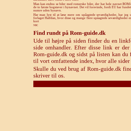
Man kan endnu se biler med romerske biler, der har hele navnet RO
de to første bogstaver i bynavnet. Det vil forsvinde, fordi EU har fundet 
numre uden bynavn.
Har man lyst til at læse mere om upåagtede seværdigheder, har jeg 
forlaget Halfdan, hvor disse og mange flere upåagtede seværdigheder er 
kort
NBC
Find rundt på Rom-guide.dk
Ude til højre på siden finder du en lin
side omhandler. Efter disse link er de
Rom-guide.dk og sidst på listen kan du f
til vort omfattende index, hvor alle sid
Skulle du ved brug af Rom-guide.dk find
skriver til os.