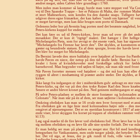
ændret meget, siden Caféen blev grundlagt i 1760.
Men inden man kommer så langt, burde man være stoppet ved Via Cond
vej til Den Spanske Trappe – her er Palazzo di Malta, der rummer Malt
et stort Malteserkors, som kendes fra den danske snaps. Tidligere ha
udgiver deres egne frimærker, der kan købes ”rundt om hjørnet” til vens
er meget farverige, men kan ikke bruges som porto til Danmark.
Ordenens leder bor på Aventin bag porten med det berømte nøglehul, h
Peters-kirkens kuppel for enden.
Det kan føre os ud til Peters-kirken, hvor man ud over alt det andet
mosaikker. Der er kun ét "rigtigt" maleri. Det hænger i Det helli
Michelangelos Pieta, som for øvrigt er det eneste værk, han har signeret
”Michelangelo fra Firenze har lavet den”. Det skyldes, at kunstneren 
gæster og beundrede statuen. En af dem spurgte, hvem der havde lavet d
Det blev for meget for Michelangelo.
Da Bernini lavede den store baldakin over højaltret af bronze fra Pan
havde Paven en niece, der netop på den tid skulle føde. Bernini har i
kvaler i form af kvindehoveder med forskellige udtryk for fødslen
barnehoved. Man begynder ved søjlen til højre, når man står med front 
Når Paven forretter messen ved højaltret – og det må kun han eller de
ryggen til altret i modsætning til præster andre steder. Det skyldes, a
kirker.
Ikke langt fra indgangen er der i midterskibets gulv anbragt en stor ru
Peters-kirke, og det var på den den tyske Kejser Karl den Store knæled
Senere er andre blevet kronet på den. Ned gennem midtergangen er angi
På selve Peters-pladsen er mellem de store fontæner og kolonnaden an
Colonato”. Når man står på én af dem, ser man søjlerne i kolonnaden so
Omkring obelisken kan man se 16 ovale sten hver forsynet med et ansi
Fra obelisken går en lige linie mod kolonnadens højre side – den m
omgivet af stjernetegnene. Det er en meridian konstrueret i 1817 af a
ende viser, hvor skyggen fra korset på toppen af obelisken rammer ve
kl.13).
Læg også mærke til de fire løver ved obeliskens fod. Hver løve har to k
sig mellem obelisken og en løve får alle sine synder forladt. Det var må
Er man heldig ser man på pladsen en meget stor flot bil med kendings
betegnelsen for Vatikanstaten, men onde tunger påstår, det betyder: Se C
her. Det vil sige, at Jesus, der jo gik rundt til fods, ville være bl
kardinaler køre rundt i store biler.