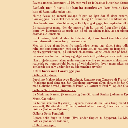
Pavens amnesti kommer i 1610, men ved en fejltagelse bliver han fængs
Løsladt, men for sent kan han fra stranden
ved Porto Ercole i Tos
ham til Rom, sejler uden ham.
Hurtig fysisk og mental kollaps følger, og han dør få dage senere
Caravaggios liv i skellet mellem det 16. og 17. århundrede er blandt de 
Han levede, som i sine billeder, et liv i lys og skygge, fra inspiration ti
En passioneret mand, der det meste af sit liv var på flugt eller i skju
korte liv, kunstnerisk at spejle sin tid på en sådan måde, at det pla
dramatiske kunstnere.
En kunstner, født af den turbulente tid, hvor barokken blev ska
modreformation over for protestantismen.
Med sin brug af modeller fra samfundets jævne lag, såvel i sine tidli
religiøse kompositioner, med sin let fortolkelige realisme og fromhed i
og skyggevirkninger,
på italiensk chiaoscuro,
appellerede han på bred b
Få kunstnere har haft så lang og afgørende indflydelse på sin eftertid so
Han drejede næsten alene malerkunsten væk fra renæssancens klassiske og
realistisk og kontrastfuld billede af virkeligheden, hvor mennesker, se
genkende sig selv under den guddommelige styrelse.
I Rom finder man Caravaggio på:
Galleria Borghese:
Bacchino Malato (den syge Bacchus), Ragazzo con Canestro di Frutta
(Madonna med slangen), San Gerolamo scrivente (Den skrivende San Gi
med Goliaths hoved), Ritratto di Paulo V (Portræt af Paul V) og San Gi
Galleria Nazionale di Arte antica:
La Madonna Narciso (Narcissus) og San Giovanni Battista (Johannes Dø
Musei Capitolini:
La buona Ventura (Lykken), Ragazzo morso da un Rana (ung mand bidt
krovært), Ritratto di un Villico (Portræt af en bonde), Caraffa con 
Battista (Johannes Døberen).
Galleria Doria Pamphili:
Riposo nella Fuga in Egitto (Hvil under flugten til Egypten), La 
Battista (Johannes Døberen).
Collezione Coppi: