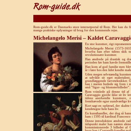
Rom-guide.dk er Danmarks store internetportal til Rom. Her kan du fi
mange praktiske oplysninger til brug for den kommende rejse.
Michelangelo Merisi – Kaldet Caravaggi
En stor kunstner, rigt repræsenter
Michelangelo Merisi (1573-1610
hvorfra han efter tidens skik t
revolutionære kunstner.
Han ændrede på drastisk og dra
perioden før ham havde fremstille
Han kom af god familie men blev
år i lære hos den lidet kendte ma
Uden megen selvstændig kunstneris
at udvikle sit eget malertale
grundlæggende farveteknikker.
han i starten hutlede sig frem i
små ”figur- og blomsterbilleder”.
Rom vrimlede på denne tid af e
Caravaggio gjorde ikke sit liv le
tidens anerkendte kunstnere,
fremhævede egne uundværlige kva
Kort sagt en opførsel, der skabte
kendetegne hele hans liv.
En kunsthandler, der dog så hans
ham i 1595 til kardinal Francesc
Denne introduktion ændrede radi
tidspunkt maler han næsten alene
kommissionerede 3 billeder af C
hvor han i Contarelli-kapellet mal