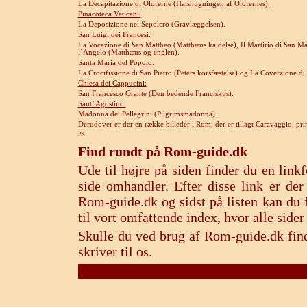
La Decapitazione di Oloferne (Halshugningen af Olofernes).
Pinacoteca Vaticani:
La Deposizione nel Sepolcro (Gravlæggelsen).
San Luigi dei Francesi:
La Vocazione di San Mattheo (Matthæus kaldelse), Il Martirio di San 
l’Angelo (Matthæus og englen).
Santa Maria del Popolo:
La Crocifissione di San Pietro (Peters korsfæstelse) og La Coverzione d
Chiesa dei Cappucini:
San Francesco Orante (Den bedende Franciskus).
Sant’ Agostino:
Madonna dei Pellegrini (Pilgrimsmadonna).
Derudover er der en række billeder i Rom, der er tillagt Caravaggio, pri
PK
Find rundt på Rom-guide.dk
Ude til højre på siden finder du en lin
side omhandler. Efter disse link er de
Rom-guide.dk og sidst på listen kan du f
til vort omfattende index, hvor alle sid
Skulle du ved brug af Rom-guide.dk find
skriver til os.