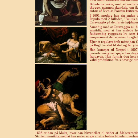
Billederne vakte, med sit realis
skygge, nærmest skandale, om ikk
anført af Nicolas Poussin kritise
I 1601 modtog han sin anden s
Populo med 2 billeder, ”Paulus o
Caravaggio på det første højdepunk
Samtidig med at Caravaggio nu bl
samtidig med at han malede fre
fuldstændig ryggesløs liv som 
temperament der konstant bragte
Efter et regulært drab måtte han fl
på flugt fra sted til sted og får yde
Han kommer til Neapel i 1607.
periode
må givet spejle han desp
fra paven. Han formår dog hele si
valid produktion fra sit øvrige tur
1608 er han på Malta, hvor han bliver slået til ridder af Malteserorden
Sicilien, samtidig med at han maler nogle af sine bedste billeder overho