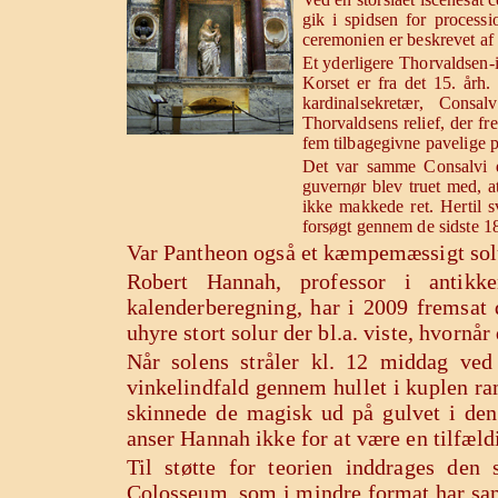
gik i spidsen for processi
ceremonien er beskrevet af
Et yderligere Thorvaldsen-i
Korset er fra det 15. årh
kardinalsekretær, Consa
Thorvaldsens relief, der f
fem tilbagegivne pavelige pr
Det var samme Consalvi d
guvernør blev truet med, a
ikke makkede ret.
Hertil 
forsøgt gennem de sidste 1
Var Pantheon også et kæmpemæssigt sol
Robert Hannah, professor i antikke
kalenderberegning, har i 2009 fremsat 
uhyre stort solur der bl.a. viste, hvornå
Når solens stråler kl. 12 middag ved
vinkelindfald gennem hullet i kuplen ra
skinnede de magisk ud på gulvet i den 
anser Hannah ikke for at være en tilfæld
Til støtte for teorien inddrages den
Colosseum, som i mindre format har s