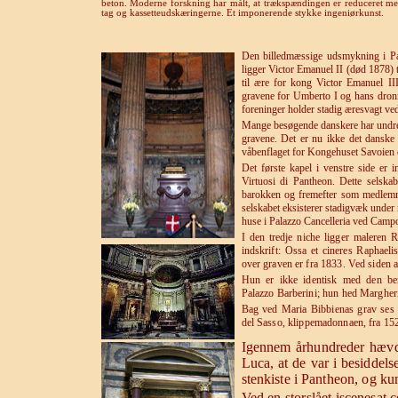
beton. Moderne forskning har målt, at trækspændingen er reduceret me
tag og kassetteudskæringerne. Et imponerende stykke ingeniørkunst.
Den billedmæssige udsmykning i Pa
ligger Victor Emanuel II (død 1878) 
til ære for kong Victor Emanuel III
gravene for Umberto I og hans dronn
foreninger holder stadig æresvagt ve
Mange besøgende danskere har undret
gravene. Det er nu ikke det danske 
våbenflaget for Kongehuset Savoien 
Det første kapel i venstre side er in
Virtuosi di Pantheon. Dette selskab
barokken og fremefter som medlemmer
selskabet eksisterer stadigvæk under 
huse i Palazzo Cancelleria ved Campo
I den tredje niche ligger maleren R
indskrift: Ossa et cineres Raphaeli
over graven er fra 1833. Ved siden 
Hun er ikke identisk med den berø
Palazzo Barberini; hun hed Margheri
Bag ved Maria Bibbienas grav ses d
del Sasso, klippemadonnaen, fra 15
Igennem århundreder hævd
Luca, at de var i besiddel
stenkiste i Pantheon, og ku
Ved en storslået iscenesat