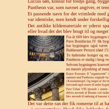
Lucius søn, konsul for tredje gang, bygge
Pantheon var, som navnet angiver, et tem
Et passende navn for det vrimlede med 
var identiske, men kendt under forskelli
Det antikke kildemateriale er yderst sp
eller hvad det det blev brugt til og mege
Fra år 609 blev bygningen i
Pave Bonifacius IV fik byg
har bygningen også været 
Baldassare Peruzzi (død 15
To italienske konger og en
Pantheon er stadig i brug ved
Selvom bygningens konverte
en massiv plyndring af man
Kejser Konstans II ”organiserede” 
sammen med Pantheons originale forgy
i Konstantinopel. Og megen af det f
forsvandt også senere til andre bygn
Pave Urban VIII fjernede i starten 
delvist anvendt af Bernini ved skabe
blev anvendt til støbning af kanoner 
Det var dette ran der fik romerne til at 