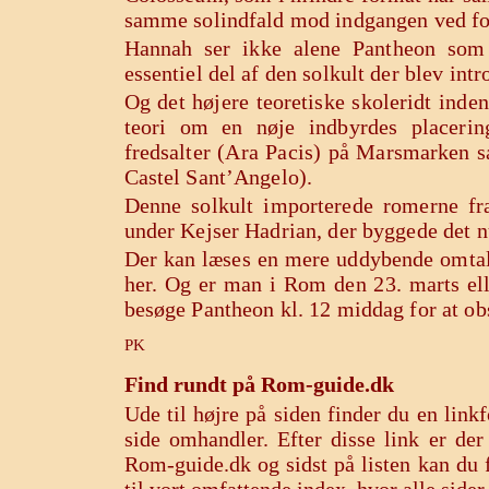
samme solindfald mod indgangen ved for
Hannah ser ikke alene Pantheon som
essentiel del af den solkult der blev int
Og det højere teoretiske skoleridt inde
teori om en nøje indbyrdes placeri
fredsalter (Ara Pacis) på Marsmarke
Castel Sant’Angelo).
Denne solkult importerede romerne fr
under Kejser Hadrian, der byggede det 
Der kan læses en mere uddybende omtal
her.
Og er man i Rom den 23. marts elle
besøge Pantheon kl. 12 middag for at o
PK
Find rundt på Rom-guide.dk
Ude til højre på siden finder du en lin
side omhandler. Efter disse link er de
Rom-guide.dk og sidst på listen kan du f