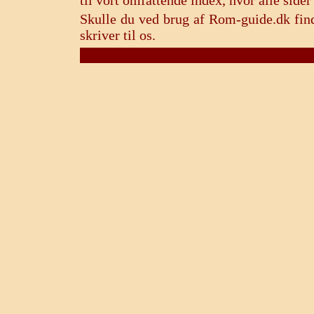
til vort omfattende index, hvor alle sid
Skulle du ved brug af Rom-guide.dk find
skriver til os.