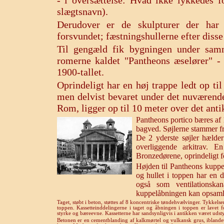
- i oversættelse: Hvad ikke lykkedes f
slægtsnavn).
Derudover er de skulpturer der har 
forsvundet; fæstningshullerne efter disse
Til gengæld fik bygningen under samm
romerne kaldet "Pantheons æselører" - 
1900-tallet.
Oprindeligt har en høj trappe ledt op ti
men delvist bevaret under det nuværende
Rom, ligger op til 10 meter over det anti
Pantheons portico bæres af 1
bagved. Søjlerne stammer f
De 2 yderste søjler hælde
overliggende arkitrav. E
Bronzedørene, oprindeligt fo
Højden til Pantheons kuppe
og hullet i toppen har en 
også som ventilationska
kuppelåbningen kan opsamle
Taget, støbt i beton, støttes af 8 koncentriske tøndehvælvinger. Tykkelse
toppen. Kassetteinddelingerne i taget og åbningen i toppen er lavet 
styrke og bæreevne. Kassetterne har sandsynligvis i antikken været udst
Betonen er en cementblanding af kalkmørtel og vulkansk grus, iblande