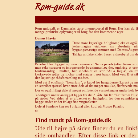
Rom-guide.dk er Danmarks store internetportal til Rom. Her kan du fi
mange praktiske oplysninger til brug for den kommende rejse.
Domus Flavia
Dette store kejserlige boligkompleks er også
kejsermagten etablerer sin absolutte u
bygningsmæssigt sammen med Domus August
Talrige antikke kilder bærer vidnesbyrd om d
Paladset blev bygget op over resterne af Neros palads (efter Roms sto
man rekonstrueret et imponerende bygningsanlæg der, omkring et cent
fontæneanlæg i midten, har indeholdt en stor ”Aula Regia”, en t
flerfarvede søjler og nicher med statuer i sort basalt. Mod vest lå et s
den kejserlige rådsforsamling mødtes.
Mod øst lå et såkaldt ”laerarium”, et kapel for husguderne (Lares) og m
en storslået spisesal hvor store dele af det meget smukke, flerfarvede m
Der er også frilagt dele af meget omfattende varmekanaler under hele
Yderligere under anlægget ligger fra det 2. årh. før Kr. ”Griffernes Hus
på stedet. Ved siden af er afdækket en helligdom for den egyptiske gu
begge steder er der frilagt fine vægmalerier.
Dele af fundene kan ses i original eller kopi på Museo Palatino
PK
Find rundt på Rom-guide.dk
Ude til højre på siden finder du en lin
side omhandler. Efter disse link er de