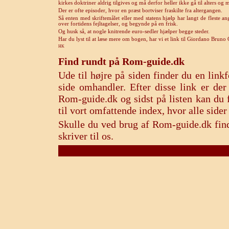
kirkes doktriner aldrig tilgives og må derfor heller ikke gå til alters o
Der er ofte episoder, hvor en præst bortviser fraskilte fra altergangen.
Så enten med skriftemålet eller med statens hjælp har langt de fleste a
over fortidens fejltagelser, og begynde på en frisk.
Og husk så, at nogle knitrende euro-sedler hjælper begge steder.
Har du lyst til at læse mere om bogen, har vi et link til Giordano Bruno 
HK
Find rundt på Rom-guide.dk
Ude til højre på siden finder du en lin
side omhandler. Efter disse link er de
Rom-guide.dk og sidst på listen kan du f
til vort omfattende index, hvor alle sid
Skulle du ved brug af Rom-guide.dk find
skriver til os.