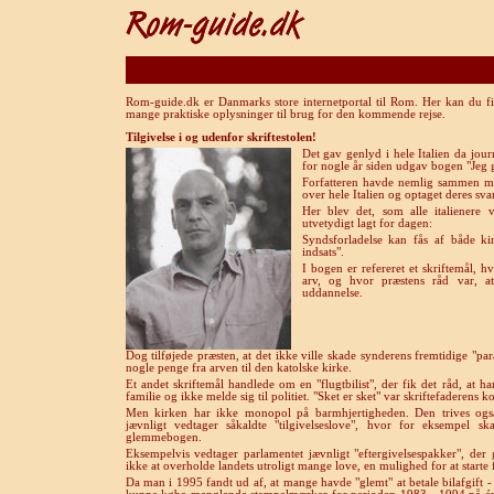
Rom-guide.dk er Danmarks store internetportal til Rom. Her kan du fi
mange praktiske oplysninger til brug for den kommende rejse.
Tilgivelse i og udenfor skriftestolen!
Det gav genlyd i hele Italien da jou
for nogle år siden udgav bogen "Jeg g
Forfatteren havde nemlig sammen med
over hele Italien og optaget deres sv
Her blev det, som alle italienere
utvetydigt lagt for dagen:
Syndsforladelse kan fås af både ki
indsats".
I bogen er refereret et skriftemål, 
arv, og hvor præstens råd var, a
uddannelse.
Dog tilføjede præsten, at det ikke ville skade synderens fremtidige "pa
nogle penge fra arven til den katolske kirke.
Et andet skriftemål handlede om en "flugtbilist", der fik det råd, at h
familie og ikke melde sig til politiet. "Sket er sket" var skriftefaderens k
Men kirken har ikke monopol på barmhjertigheden. Den trives også
jævnligt vedtager såkaldte "tilgivelseslove", hvor for eksempel sk
glemmebogen.
Eksempelvis
vedtager parlamentet jævnligt "eftergivelsespakker", der g
ikke at overholde landets utroligt mange love, en mulighed for at starte 
Da man i 1995 fandt ud af, at mange havde "glemt" at betale bilafgift -