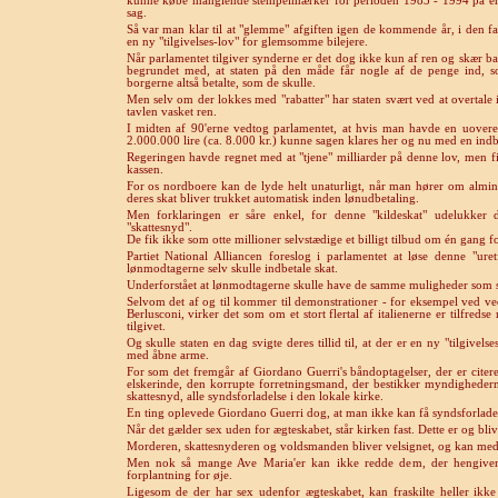
kunne købe manglende stempelmærker for perioden 1983 - 1994 på én g
sag.
Så var man klar til at "glemme" afgiften igen de kommende år, i den f
en ny "tilgivelses-lov" for glemsomme bilejere.
Når parlamentet tilgiver synderne er det dog ikke kun af ren og skær ba
begrundet med, at staten på den måde får nogle af de penge ind, s
borgerne altså betalte, som de skulle.
Men selv om der lokkes med "rabatter" har staten svært ved at overtale i
tavlen vasket ren.
I midten af 90'erne vedtog parlamentet, at hvis man havde en uover
2.000.000 lire (ca. 8.000 kr.) kunne sagen klares her og nu med en indbe
Regeringen havde regnet med at "tjene" milliarder på denne lov, men 
kassen.
For os nordboere kan de lyde helt unaturligt, når man hører om almin
deres skat bliver trukket automatisk inden lønudbetaling.
Men forklaringen er såre enkel, for denne "kildeskat" udelukker d
"skattesnyd".
De fik ikke som otte millioner selvstædige et billigt tilbud om én gang fo
Partiet National Alliancen foreslog i parlamentet at løse denne "uret
lønmodtagerne selv skulle indbetale skat.
Underforstået at lønmodtagerne skulle have de samme muligheder som sel
Selvom det af og til kommer til demonstrationer - for eksempel ved vedt
Berlusconi, virker det som om et stort flertal
af italienerne er tilfreds
tilgivet.
Og skulle staten en dag svigte deres tillid til, at der er en ny "tilgivelse
med åbne arme.
For som det fremgår af
Giordano Guerri's båndoptagelser, der er citer
elskerinde, den korrupte forretningsmand, der bestikker myndighedern
skattesnyd, alle syndsforladelse i den lokale kirke.
En ting oplevede
Giordano Guerri dog, at man ikke kan få syndsforladel
Når det gælder sex uden for ægteskabet, står kirken fast. Dette er og bliv
Morderen, skattesnyderen og voldsmanden bliver velsignet, og kan med g
Men nok så mange Ave Maria'er kan ikke redde dem, der hengiver s
forplantning for øje.
Ligesom de der har sex udenfor ægteskabet, kan fraskilte heller ikke t