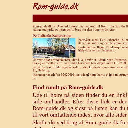
Rom-guide.dk er Danmarks store internetportal til Rom. Her kan du fi
mange praktiske oplysninger til brug for den kommende rejse.
Det Italienske Kulturinstitut
Formålet med Det Italienske Kultu
italienske kultur og det italienske sp
Instituttet der ligger i Hellerup, arr
både danskere og italienere.
Udover disse arrangementer, der bl.a. består af udstillinger, foredra
tirsdag en ”kulturcafe”, hvor man har åbent hele dagen indtil kl. 19,00
Så har du lyst til lidt italiensk kultur i den kolde danske vinter, så er ad
11, Hellerup.
Instituttet har telefon 39620696, og ude til højre har vi et link til institu
HK
Find rundt på Rom-guide.dk
Ude til højre på siden finder du en lin
side omhandler. Efter disse link er de
Rom-guide.dk og sidst på listen kan du f
til vort omfattende index, hvor alle sid
Skulle du ved brug af Rom-guide.dk find