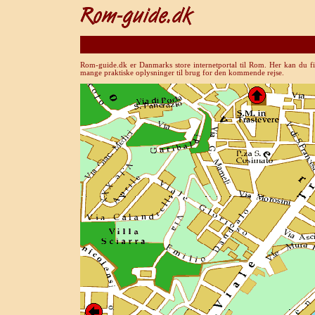
Rom-guide.dk er Danmarks store internetportal til Rom. Her kan du fi
mange praktiske oplysninger til brug for den kommende rejse.