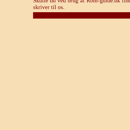
Skulle du ved brug af Rom-guide.dk find
skriver til os.