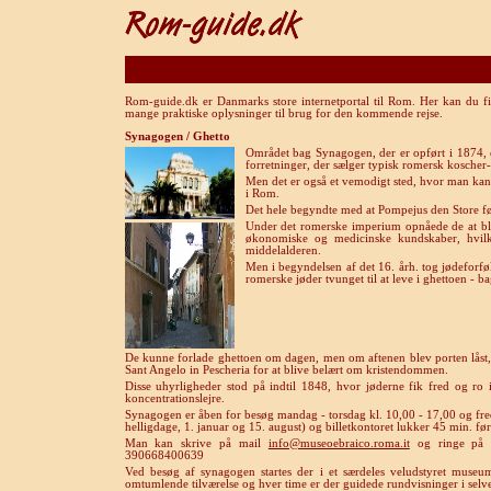
Rom-guide.dk er Danmarks store internetportal til Rom. Her kan du fi
mange praktiske oplysninger til brug for den kommende rejse.
Synagogen / Ghetto
Området bag Synagogen, der er opført i 1874,
forretninger, der sælger typisk romersk koscher
Men det er også et vemodigt sted, hvor man kan
i Rom.
Det hele begyndte med at Pompejus den Store før
Under det romerske imperium opnåede de at bli
økonomiske og medicinske kundskaber, hvil
middelalderen.
Men i begyndelsen af det 16. årh. tog jødeforfølg
romerske jøder tvunget til at leve i ghettoen - b
De kunne forlade ghettoen om dagen, men om aftenen blev porten låst,
Sant Angelo in Pescheria for at blive belært om kristendommen.
Disse uhyrligheder stod på indtil 1848, hvor jøderne fik fred og ro in
koncentrationslejre.
Synagogen er åben for besøg mandag - torsdag kl. 10,00 - 17,00 og fre
helligdage, 1. januar og 15. august
) og billetkontoret lukker 45 min. før
Man kan skrive på mail
info@museoebraico.roma.it
og ringe p
390668400639
Ved besøg af synagogen startes der i et særdeles veludstyret museu
omtumlende tilværelse og hver time er der guidede rundvisninger i sel