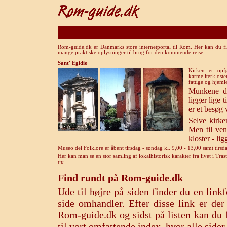
Rom-guide.dk er Danmarks store internetportal til Rom. Her kan du fi
mange praktiske oplysninger til brug for den kommende rejse.
Sant' Egidio
Kirken er opf
karmeliterklost
fattige og hjeml
Munkene dr
ligger lige 
er et besøg 
Selve kirke
Men til vens
kloster - li
Museo del Folklore er åbent tirsdag - søndag kl. 9,00 - 13,00 samt tirsd
Her kan man se en stor samling af lokalhistorisk karakter fra livet i Tras
HK
Find rundt på Rom-guide.dk
Ude til højre på siden finder du en lin
side omhandler. Efter disse link er de
Rom-guide.dk og sidst på listen kan du f
til vort omfattende index, hvor alle sid