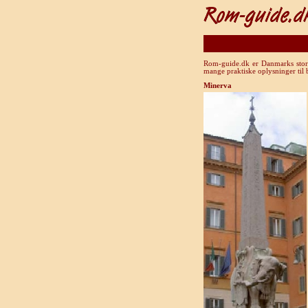
Rom-guide.dk er Danmarks store 
mange praktiske oplysninger til
Minerva