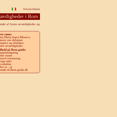
Versione Italiana
ærdigheder i Rom
omtale af byens seværdigheder og
tte emne
:
nta Maria Sopra Minerva
storie om elefanten
ntæner og obelisker
dre seværdigheder
dhold på Rom-guide
:
jseplanlægning
der rejsen
nerel orientering
rige sider
vedsiden
dex (a - z)
ntakt til Rom-guide.dk