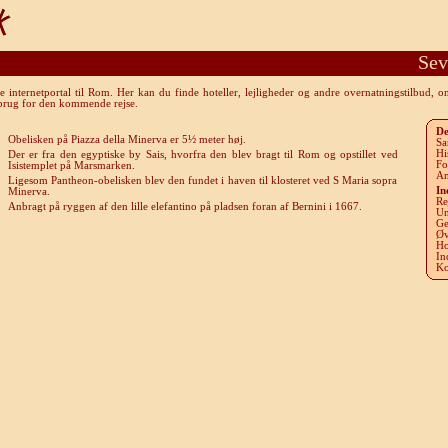
Sev
internetportal til Rom. Her kan du finde hoteller, lejligheder og andre overnatningstilbud, 
 brug for den kommende rejse.
De
Obelisken på Piazza della Minerva er
5½ meter høj.
Sa
Hi
Der er f
ra den egyptiske by Sais, hvorfra den blev bragt til Rom og opstillet ved
Fo
Isistemplet på Marsmarken.
An
Ligesom Pantheon-obelisken blev den fundet i haven til klosteret ved S Maria sopra
In
Minerva.
Re
Anbragt på ryggen af den lille elefantino på pladsen foran af Bernini i 1667.
Un
Ge
Øv
Ho
In
Ko