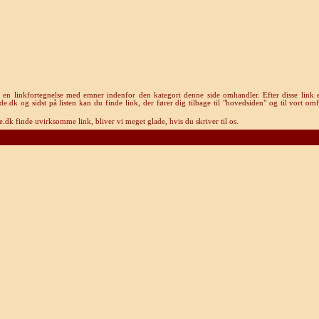
u en linkfortegnelse med emner indenfor den kategori denne side omhandler. Efter disse link e
k og sidst på listen kan du finde link, der fører dig tilbage til "hovedsiden" og til vort omf
dk finde uvirksomme link, bliver vi meget glade, hvis du skriver til os.
Rom-guide.dk