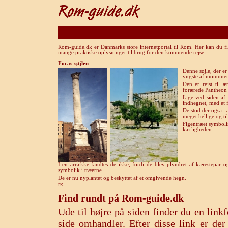
Rom-guide.dk er Danmarks store internetportal til Rom. Her kan du fi
mange praktiske oplysninger til brug for den kommende rejse.
Focas-søjlen
Denne søjle, der er
yngste af monumen
Den er rejst til 
forærede Pantheon 
Lige ved siden af 
indhegnet, med et f
De stod der også i 
meget hellige og ti
Figentræet symboli
kærligheden.
I en årrække fandtes de ikke, fordi de blev plyndret af kærestepar og
symbolik i træerne.
De er nu nyplantet og beskyttet af et omgivende hegn.
PK
Find rundt på Rom-guide.dk
Ude til højre på siden finder du en lin
side omhandler. Efter disse link er de