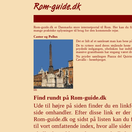
Rom-guide.dk er Danmarks store internetportal til Rom. Her kan du fi
mange praktiske oplysninger til brug for den kommende rejse.
Castor og Pollux
Det er lidt af et samlesæt man kan bese på
De to ryttere med deres stejlende heste
prydede indgangen, obelisken har indti
massive granitbassin har engang været 
Nu pryder samlingen Piazza del Quirin
Cavallo - hestebjerget.
HK
Find rundt på Rom-guide.dk
Ude til højre på siden finder du en lin
side omhandler. Efter disse link er de
Rom-guide.dk og sidst på listen kan du f
til vort omfattende index, hvor alle sid