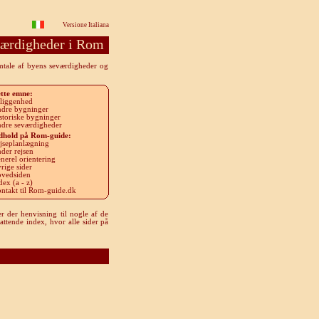
Versione Italiana
ærdigheder i Rom
omtale af byens seværdigheder og
tte emne
:
liggenhed
dre bygninger
storiske bygninger
dre seværdigheder
dhold på Rom-guide
:
jseplanlægning
der rejsen
nerel orientering
rige sider
vedsiden
dex (a - z)
ntakt til Rom-guide.dk
r der henvisning til nogle af de
attende index, hvor alle sider på