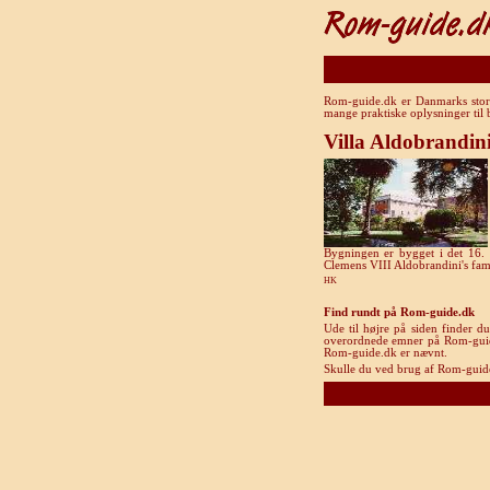
Rom-guide.dk er Danmarks store 
mange praktiske oplysninger til
Villa Aldobrandin
Bygningen er bygget i det 16. å
Clemens VIII Aldobrandini's fami
HK
Find rundt på Rom-guide.dk
Ude til højre på siden finder d
overordnede emner på Rom-guide.d
Rom-guide.dk er nævnt.
Skulle du ved brug af Rom-guide.