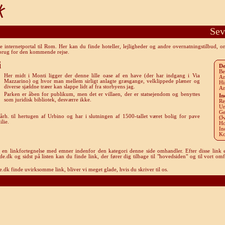
Sev
internetportal til Rom. Her kan du finde hoteller, lejligheder og andre overnatningstilbud, 
 brug for den kommende rejse.
i
De
Be
Her midt i Monti ligger der denne lille oase af en have (der har indgang i Via
An
Mazzarino) og hvor man mellem sirligt anlagte græsgange, velklippede plæner og
Hi
diverse sjældne træer kan slappe lidt af fra storbyens jag.
An
Parken er åben for publikum, men det er villaen, der er statsejendom og benyttes
In
som juridisk bibliotek, desværre ikke.
Re
Un
Ge
rh. til hertugen af Urbino og har i slutningen af 1500-tallet været bolig for pave
Øv
lie.
Ho
In
Ko
u en linkfortegnelse med emner indenfor den kategori denne side omhandler. Efter disse link e
k og sidst på listen kan du finde link, der fører dig tilbage til "hovedsiden" og til vort omf
dk finde uvirksomme link, bliver vi meget glade, hvis du skriver til os.
Rom-guide.dk